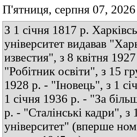
П'ятниця, серпня 07, 2026
З 1 січня 1817 р. Харківс
університет видавав "Хар
известия", з 8 квітня 1927 
"Робітник освіти", з 15 г
1928 р. - "Іновець", з 1 сі
1 січня 1936 р. - "За біль
р. - "Сталінські кадри", з
університет" (вперше ном