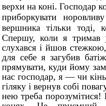
верхи на коні. Господар ко
приборкувати норовливу
вершника тільки тоді,
Спершу, коли я тримав 
слухався і йшов стежкою,
для себе я загубив баті
прямувати, куди йому зам
нас господар, я — чи кінь
гіляку і вернув собі поваг
нею треба порозумітися!
конях. Це приємний 