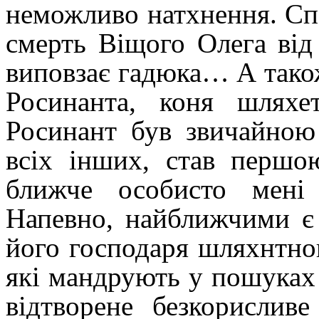
неможливо натхнення. Спа
смерть Віщого Олега від 
виповзає гадюка… А так
Росинанта, коня шляхе
Росинант був звичайною
всіх інших, став першо
ближче
особисто мені
Напевно, найближчими є 
його господаря шляхнтно
які мандрують у пошуках
відтворене безкорислив