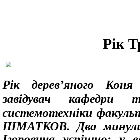
Рік Т
Рік дерев’яного Коня
завідувач кафедри т
системотехніки факул
ШМАТКОВ. Два минул
Ігоровича успішно: у в