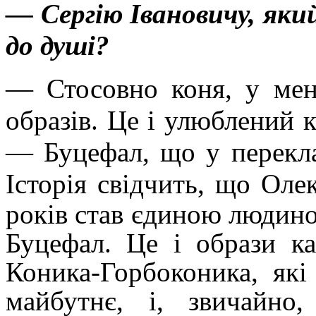
— Сергію Івановичу, як
до душі?
— Стосовно коня, у мене
образів. Це і улюблений 
— Буцефал, що у перекла
Історія свідчить, що Ол
років став єдиною людино
Буцефал. Це і образи к
Коника-Горбоконика, які
майбутнє, і, звичайно