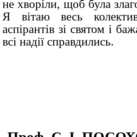
не хворіли, щоб була злаг
Я вітаю весь колект
аспірантів зі святом і б
всі надії справдились.
Проф. С. І. ПОСОХ