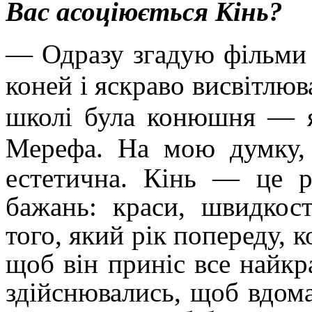
Вас асоціюється Кінь?
— Одразу згадую фільми 
коней і яскраво висвітлюв
школі була конюшня — я
Мерефа. На мою думку
естетична. Кінь — це р
бажань: краси, швидкост
того, який рік попереду, к
щоб він
приніс все найкр
здійснювались, щоб вдома