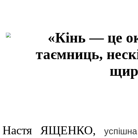
«Кінь — це о
таємниць, неск
щир
Настя ЯЩЕНКО,
успішн