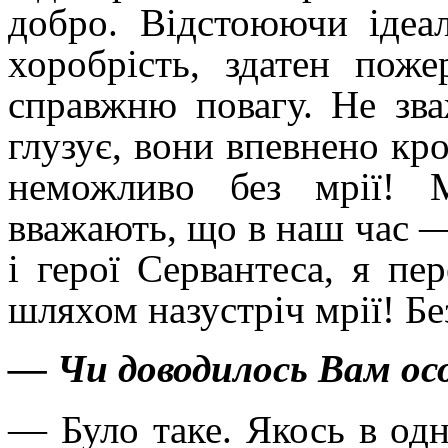
добро. Відстоюючи ідеа
хоробрість, здатен пож
справжню повагу. Не
зв
глузує, вони впевнено кр
неможливо без мрії! 
вважають, що в наш час — 
і
герої Сервантеса, я пе
шляхом назустріч мрії! Б
— Чи доводилось Вам ос
— Було таке. Якось в одн