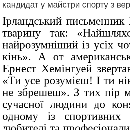
кандидат у майстри спорту з вер
Ірландський письменник 
тварину так: «Найшлях
найрозумніший із усіх ч
кінь».
А от американсь
Ернест Хемінгуей зверта
«Ти усе розумієш! І ти н
не збрешеш». З тих пір 
сучасної людини до кон
одному із спортивних 
любителі та
професіонали 