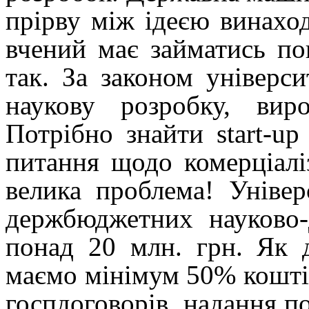
прірву між ідеєю винаход
вчений має займатись по
так. За законом універс
наукову розробку, вир
Потрібно знайти start-u
питання щодо комерціаліз
велика проблема!
Універ
держбюджетних науково-
понад 20 млн. грн. Як 
маємо мінімум 50% кошті
госпдоговорів, надання по