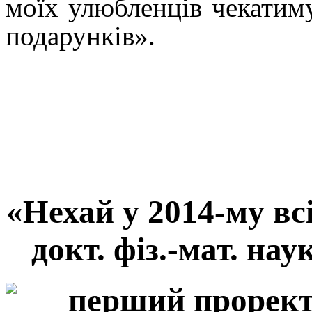
моїх улюбленців чекатиму
подарунків».
«Нехай у 2014-му вс
докт. фіз.-мат. на
перший проректо