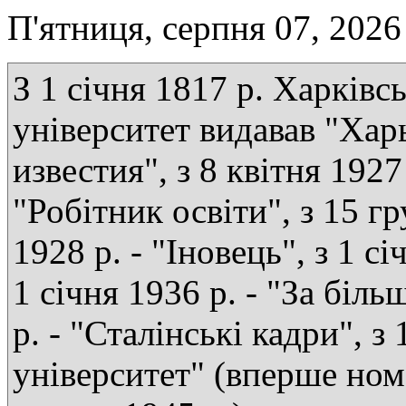
П'ятниця, серпня 07, 2026
З 1 січня 1817 р. Харківс
університет видавав "Хар
известия", з 8 квітня 1927 
"Робітник освіти", з 15 г
1928 р. - "Іновець", з 1 сі
1 січня 1936 р. - "За біль
р. - "Сталінські кадри", з
університет" (вперше ном