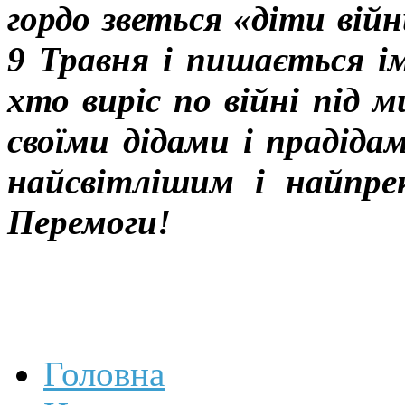
гордо зветься «діти війн
9 Травня і пишається і
хто виріс по війні під
своїми дідами і прадіда
найсвітлішим і найпре
Перемоги!
Головна