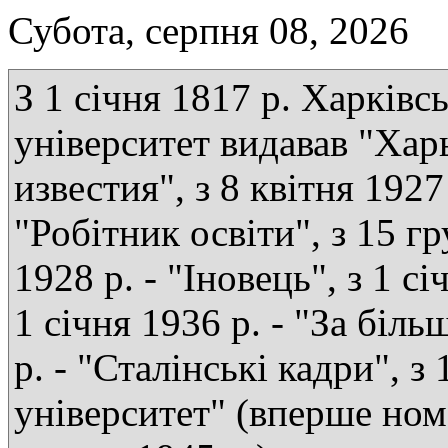
Субота, серпня 08, 2026
З 1 січня 1817 р. Харківс
університет видавав "Хар
известия", з 8 квітня 1927 
"Робітник освіти", з 15 г
1928 р. - "Іновець", з 1 сі
1 січня 1936 р. - "За біль
р. - "Сталінські кадри", з
університет" (вперше ном