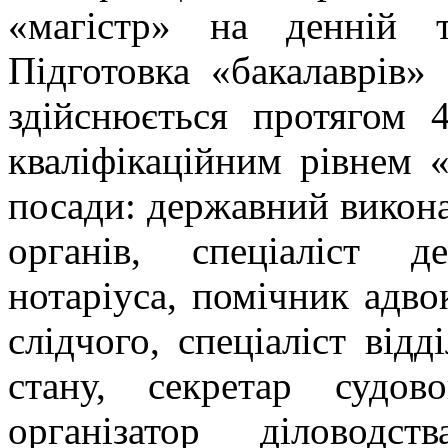
«магістр» на денній 
Підготовка «бакалаврів»
здійснюється протягом 4
кваліфікаційним рівнем 
посади: державний викона
органів, спеціаліст 
нотаріуса, помічник адво
слідчого, спеціаліст відд
стану, секретар судово
організатор діловодс