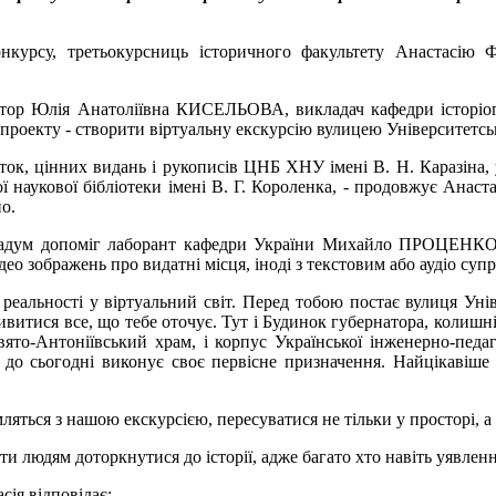
курсу, третьокурсниць історичного факультету Анастасію Ф
тор Юлія Анатоліївна КИСЕЛЬОВА, викладач кафедри історіограф
 проекту - створити віртуальну екскурсію вулицею Університетськ
ток, цінних видань і рукописів ЦНБ ХНУ імені В. Н. Каразіна, у 
ої наукової бібліотеки імені В. Г. Короленка, - продовжує Анаст
о.
й задум допоміг лаборант кафедри України Михайло ПРОЦЕНКО. 
ідео зображень про видатні місця, іноді з текстовим або аудіо суп
еальності у віртуальний світ. Перед тобою постає вулиця Унів
ивитися все, що тебе оточує. Тут і Будинок губернатора, колишні
Свято-Антоніївський храм, і корпус Української інженерно-педа
й і до сьогодні виконує своє первісне призначення. Найцікавіш
яться з нашою екскурсією, пересуватися не тільки у просторі, а й
людям доторкнутися до історії, адже багато хто навіть уявлення н
сія відповідає: