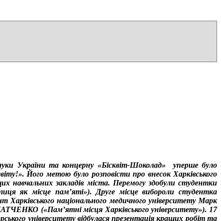
 науки України та концерну «Бісквіт-Шоколад» уперше було
віту!». Його метою було розповісти про внесок Харківського
ищих навчальних закладів міста. Перемогу здобули студентки
ця як місце пам’яті»). Друге місце вибороли студентка
т Харківського національного медичного університету Марк
АТЧЕНКО («Пам’ятні місця Харківського університету»). 17
рського університету відбулася презентація кращих робіт та