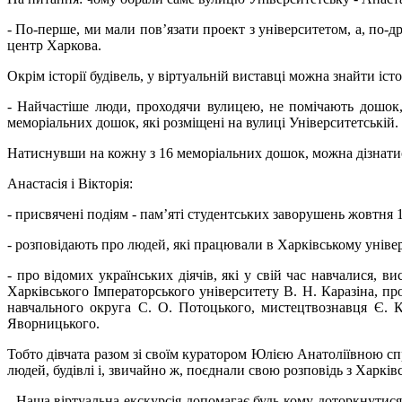
- По-перше, ми мали пов’язати проект з університетом, а, по-др
центр Харкова.
Окрім історії будівель, у віртуальній виставці можна знайти іс
- Найчастіше люди, проходячи вулицею, не помічають дошок, 
меморіальних дошок, які розміщені на вулиці Університетській.
Натиснувши на кожну з 16 меморіальних дошок, можна дізнатис
Анастасія і Вікторія:
- присвячені подіям - пам’яті студентських заворушень жовтня 1
- розповідають про людей, які працювали в Харківському універс
- про відомих українських діячів, які у свій час навчалися, 
Харківського Імператорського університету В. Н. Каразіна, пр
навчального округа С. О. Потоцького, мистецтвознавця Є. К. 
Яворницького.
Тобто дівчата разом зі своїм куратором Юлією Анатоліївною спр
людей, будівлі і, звичайно ж, поєднали свою розповідь з Харкі
- Наша віртуальна екскурсія допомагає будь-кому доторкнутися д