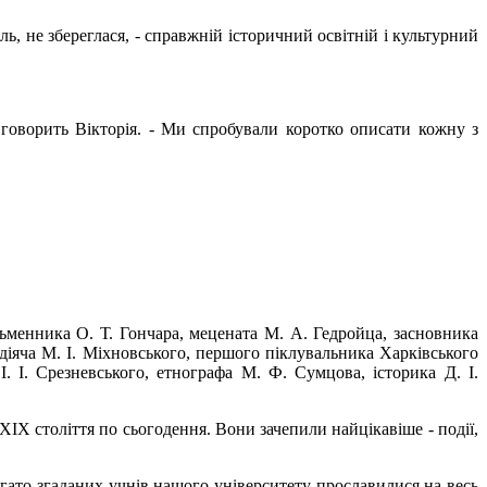
ль, не збереглася, - справжній історичний освітній і культурний
 говорить Вікторія. - Ми спробували коротко описати кожну з
исьменника О. Т. Гончара, мецената М. А. Гедройца, засновника
 діяча М. І. Міхновського, першого піклувальника Харківського
І. І. Срезневського, етнографа М. Ф. Сумцова, історика Д. І.
ХІХ століття по сьогодення. Вони зачепили найцікавіше - події,
 багато згаданих учнів нашого університету прославилися на весь