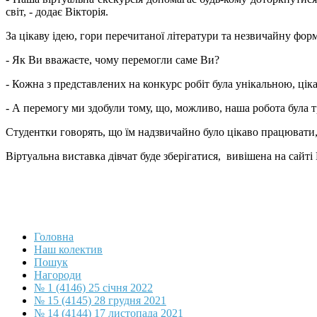
світ, - додає Вікторія.
За цікаву ідею, гори перечитаної літератури та незвичайну форму
- Як Ви вважаєте, чому перемогли саме Ви?
- Кожна з представлених на конкурс робіт була унікальною, ціка
- А перемогу ми здобули тому, що, можливо, наша робота була 
Студентки говорять, що їм надзвичайно було цікаво працювати,
Віртуальна виставка дівчат буде зберігатися, вивішена на сайті
Головна
Наш колектив
Пошук
Нагороди
№ 1 (4146) 25 січня 2022
№ 15 (4145) 28 грудня 2021
№ 14 (4144) 17 листопада 2021