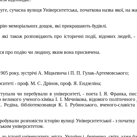
уге, сучасна вулиця Університетська, початкова назва якої, на жа
торію меморіальних дощок, які прикрашають будівлі.
які також розповідають про історичні події, відомих людей, -
я про подію чи людину, яким вона присвячена.
905 року, зустрічі А. Міцкевича і П. П. Гулак-Артемовського;
итеті - проф. М. С. Дрінов, проф. Я. Ендзеліна;
виступали чи перебували в університеті, - поета І. Я. Франка, п
о великого ученого-хіміка І. І. Мечнікова, відомого політичного
Редіна, бібліотекознавця К. І. Рубинського, вченого-славіста 
обували розповісти історію вулиці Університетської - з початку 
вським університетом.
о історії університету, міста, України і, безпечно, світу, адже