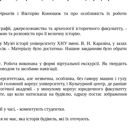
ірнатів і Вікторію Конюшок та про особливість їх роботи
ії, джерелознавства та археології історичного факультету, -
ою та розповісти про її величну історію.
Музеї історії університету ХНУ імені. В. Н. Каразіна, у залах
асія. - Матеріалу було достатньо. Нашим завданням було обрати
Робота виконана у формі віртуальної екскурсії. Як твердить
роводом та засобами навігації.
ерситетська, але незвична, особлива, без гамору машин і гулу
й головний корпус університету, і Культурний центр, де раніше
гогічної академії - у минулому корпус юридичного факультету
е те, що коли натискаєш на будівлю, одразу постає зображення
 у часі, - коментують студентки.
е має, яка історія будівель, які їх оточують.