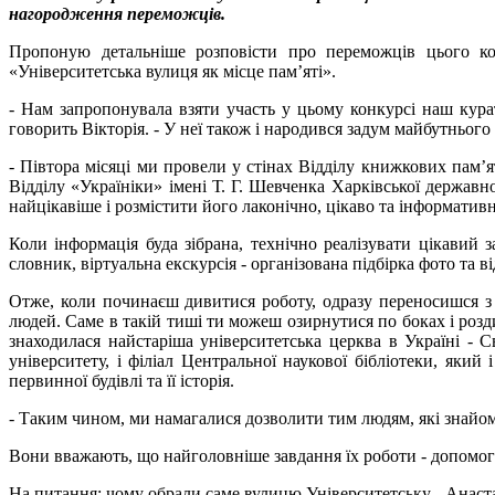
нагородження переможців.
Пропоную детальніше розповісти про переможців цього кон
«Університетська вулиця як місце пам’яті».
- Нам запропонувала взяти участь у цьому конкурсі наш кура
говорить Вікторія. - У неї також і народився задум майбутнього
- Півтора місяці ми провели у стінах Відділу книжкових пам’я
Відділу «Україніки» імені Т. Г. Шевченка Харківської державн
найцікавіше і розмістити його лаконічно, цікаво та інформативн
Коли інформація буда зібрана, технічно реалізувати цікави
словник, віртуальна екскурсія - організована підбірка фото та в
Отже, коли починаєш дивитися роботу, одразу переносишся з р
людей. Саме в такій тиші ти можеш озирнутися по боках і розд
знаходилася найстаріша університетська церква в Україні - 
університету, і філіал Центральної наукової бібліотеки, яки
первинної будівлі та її історія.
- Таким чином, ми намагалися дозволити тим людям, які знайомл
Вони вважають, що найголовніше завдання їх роботи - допомогти 
На питання: чому обрали саме вулицю Університетську - Анаста