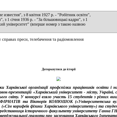
 известия", з 8 квітня 1927 р. - "Робітник освіти",
и", з 1 січня 1936 р. - "За більшовицькі кадри", з 1
вський університет" (вперше номер з такою назвою
справах преси, телебачення та радіомовлення
Доторкнутися до історії
и Харківської організації профспілки працівників освіти і
ок-презентацій «Харківський університет - місту, Україні, с
ього світу. У конкурсі взяло участь 15 студентів з різних в
 ФІРНАТІВ та Вікторія КОНЮШОК («Університетська вули
«Сім корифеїв фізики Харківського університету») та студен
представниця історичного факультету університету Ганна ГН
тверджувальної грамоти про заснування Харківського Імперато