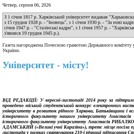
Четвер, серпня 06, 2026
З 1 січня 1817 р. Харківський університет видавав "Харьковские
з 15 грудня 1928 р. - "Іновець", з 1 січня 1930 р. - "За нові кадр
січня 1947 р. - "Сталінські кадри", з 1 січня 1957 р. - "Харкі
з'явився 19 грудня 1945 р.).
Газета нагороджена Почесною грамотою Державного комітету у 
України.
Університет - місту!
ВІД РЕДАКЦІЇ: У вересні-листопаді 2014 року за підтримк
проведено міський студентський конкурс електронних вистав
університету в розвиток рідного Харкова, Батьківщини і вс
історичного факультету нашого університету Анастасія
історичного факультету університету Анастасія РИБАЛКО (
АДАМСЬКИЙ («Великі учні Каразіна»), третє місце посіла 
листопада у рамках святкування 210-ї річниці підписання С