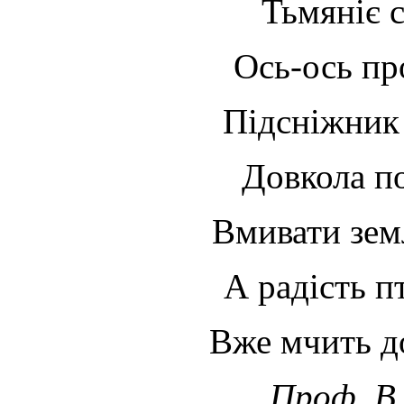
Тьмяніє 
Ось-ось пр
Підсніжник 
Довкола п
Вмивати зе
А радість п
Вже мчить д
Проф. 