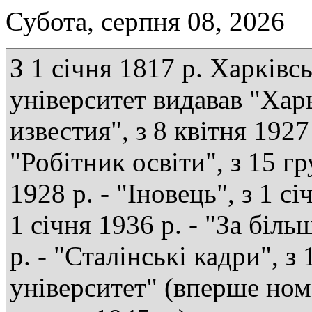
Субота, серпня 08, 2026
З 1 січня 1817 р. Харківс
університет видавав "Хар
известия", з 8 квітня 1927 
"Робітник освіти", з 15 г
1928 р. - "Іновець", з 1 сі
1 січня 1936 р. - "За біль
р. - "Сталінські кадри", з
університет" (вперше ном