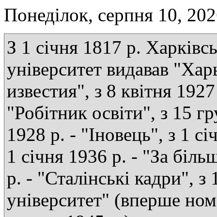
Понеділок, серпня 10, 20
З 1 січня 1817 р. Харківс
університет видавав "Хар
известия", з 8 квітня 1927 
"Робітник освіти", з 15 г
1928 р. - "Іновець", з 1 сі
1 січня 1936 р. - "За біль
р. - "Сталінські кадри", з
університет" (вперше ном