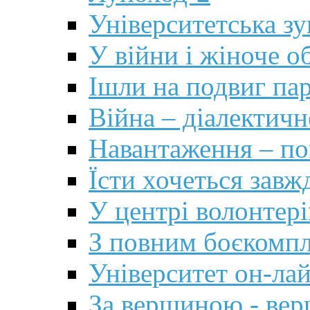
Університетська з
У війни і жіноче 
Ішли на подвиг па
Війна – діалектич
Навантаження – по
Їсти хочеться зав
У центрі волонтері
З повним боєкомпл
Університет он-ла
За вершиною - ве