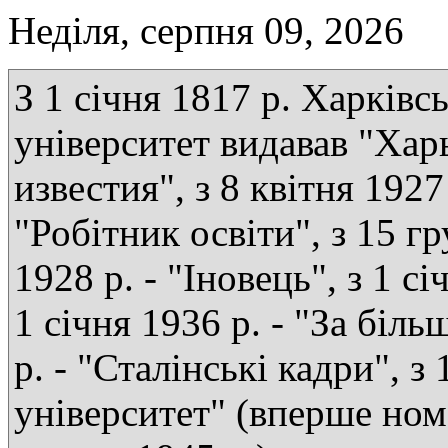
Неділя, серпня 09, 2026
З 1 січня 1817 р. Харківс
університет видавав "Хар
известия", з 8 квітня 1927 
"Робітник освіти", з 15 г
1928 р. - "Іновець", з 1 сі
1 січня 1936 р. - "За біль
р. - "Сталінські кадри", з
університет" (вперше ном