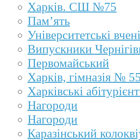
Харків. СШ №75
Пам’ять
Університетські вчен
Випускники Чернігі
Первомайський
Харків, гімназія № 5
Харківські абітурієн
Нагороди
Нагороди
Каразінський колокв