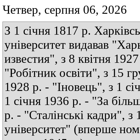
Четвер, серпня 06, 2026
З 1 січня 1817 р. Харківс
університет видавав "Хар
известия", з 8 квітня 1927 
"Робітник освіти", з 15 г
1928 р. - "Іновець", з 1 сі
1 січня 1936 р. - "За біль
р. - "Сталінські кадри", з
університет" (вперше ном