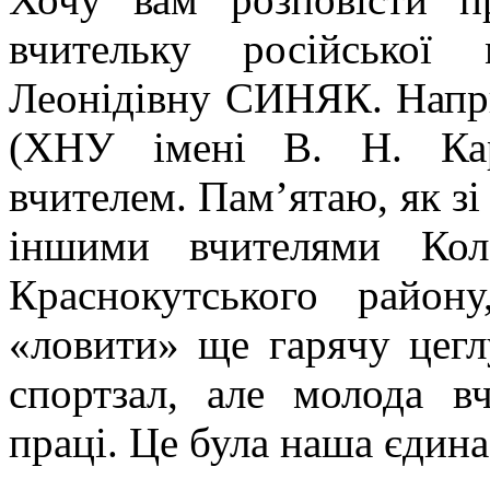
вчительку російської
Леонідівну СИНЯК. Напри
(ХНУ імені В. Н. Кар
вчителем. Пам’ятаю, як зі 
іншими вчителями Коло
Краснокутського район
«ловити» ще гарячу цегл
спортзал, але молода в
праці. Це була наша єдина