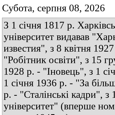
Субота, серпня 08, 2026
З 1 січня 1817 р. Харківс
університет видавав "Хар
известия", з 8 квітня 1927 
"Робітник освіти", з 15 г
1928 р. - "Іновець", з 1 сі
1 січня 1936 р. - "За біль
р. - "Сталінські кадри", з
університет" (вперше ном