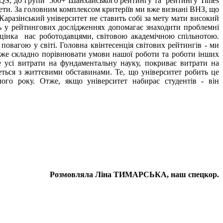
ом QS, до групи 500+ Шанхайського рейтингу та рейтингу Times
тети. За головним комплексом критеріїв ми вже визнані ВНЗ, що
Каразінський університет не ставить собі за мету мати високий
ь у рейтингових дослідженнях допомагає знаходити проблемні
оцінка нас роботодавцями, світовою академічною спільнотою.
повагою у світі. Головна квінтесенція світових рейтингів - ми
 Адже складно порівнювати умови нашої роботи та роботи інших
е усі витрати на фундаментальну науку, покриває витрати на
ться з життєвими обставинами. Те, що університет робить це
ого року. Отже, якщо університет набирає студентів - він
Розмовляла Ліна ТИМАРСЬКА, наш спецкор.