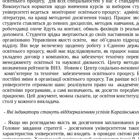
освітнього процесу, для всіх спеціальностей у нас є стандарт
Виконується норматив щодо вивчення курсів за вибором сту
університеті ведеться моніторинг освітнього процесу: адміні
літератури, на кращі методичні досягнення тощо). Працює зво
студенти ставляться до певних дисциплін, методик навчання, 
роботодавці охоче йдуть на контакт, обмаль фахівців із реал
допомоги. Студенти зрідка звертаються до своїх наставників 
організовано Управління якості освіти, яке об’єднало підроз
відділу. Він веде величезну щоденну роботу з Єдиною держ
освітнього процесу, який має відслідковувати, як працює наша
укладено договір з компанією, яка забезпечує технічну перев
менеджменту освітньої та наукової діяльності. Центр методи
визначення рейтингів ВНЗ. Новим є Центр соціально-виховної т
комп’ютерне та технічне забезпечення освітнього процесу. 
постійні зміни в організації освітнього процесу. Так раніше
університети отримали шанс реалізувати право на академічн
освітніми програмами, а самі визначають, як досягти передба
працюємо. Цей документ, можна сказати, це освітня конституц
столі у кожного викладача.
- Які індикатори стануть віддзеркаленням успіхів Каразінськ
- Якщо ми розглядаємо якість як досягнення запланованих рез
Головне завдання стратегії - досягнення університетом тако
характеристик університетів, які входять в провідні світові 