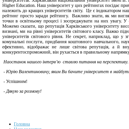
університетів. Харківський національний університет імені В
Higher Education. Наш університет у цих рейтингах посідає пр
належить до кращих університетів світу. Це є індикатором наш
рейтинг просто заради рейтингу. Важливо знати, як ми вигл
точки в освітньому процесі і зосереджувати на них увагу. 
Можемо сказати, що репутація Харківського університету висок
визнані, ми на рівні університетів світового класу. Важко п
університетів світового рівня. Не секрет, наприклад, що у
комунальні послуги, придбання коштовного навчального, нау
ефективно, відображає не лише світова репутація, а й вн
конкурентоспроможний, він рухається в правильному напрямку
Наостанок нашого інтерв’ю ставлю питання на перспективу.
- Юрію Валентиновичу, яким Ви бачите університет в майбутнь
- Успішним!
- Дякую за розмову!
Головна