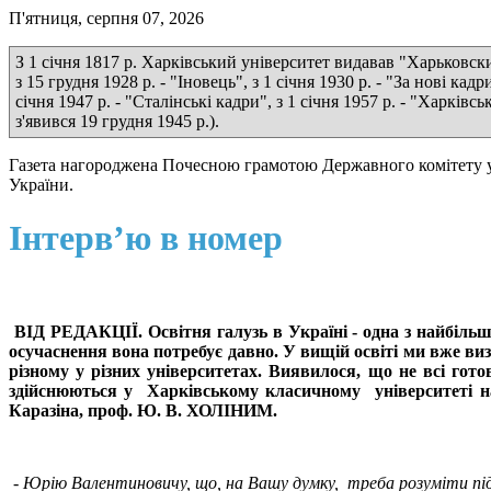
П'ятниця, серпня 07, 2026
З 1 січня 1817 р. Харківський університет видавав "Харьковские
з 15 грудня 1928 р. - "Іновець", з 1 січня 1930 р. - "За нові кадр
січня 1947 р. - "Сталінські кадри", з 1 січня 1957 р. - "Харкі
з'явився 19 грудня 1945 р.).
Газета нагороджена Почесною грамотою Державного комітету у 
України.
Інтерв’ю в номер
ВІД РЕДАКЦІЇ. Освітня галузь в Україні - одна з найбільш
осучаснення вона потребує давно. У вищій освіті ми вже ви
різному у різних університетах. Виявилося, що не всі гото
здійснюються у Харківському класичному університеті н
Каразіна, проф. Ю. В. ХОЛІНИМ.
- Юрію Валентиновичу, що, на Вашу думку, треба розуміти пі