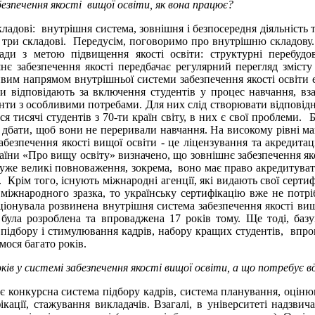
езпечення якості вищої освіти, як вона працює?
кладові: внутрішня система, зовнішня і безпосередня діяльність
усі три складові. Передусім, поговоримо про внутрішню складо
ади з метою підвищення якості освіти: структурні перебудови
є забезпечення якості передбачає регулярний перегляд змісту 
ивим напрямом внутрішньої системи забезпечення якості освіти 
 відповідають за включення студентів у процес навчання, вз
денти з особливими потребами. Для них слід створювати відповід
ся тисячі студентів з 70-ти країн світу, в них є свої проблеми.
, дбати, щоб вони не переривали навчання. На високому рівні м
абезпечення якості вищої освіти - це ліцензування та акредитац
їни «Про вищу освіту» визначено, що зовнішнє забезпечення як
дуже великі повноваження, зокрема, воно має право акредитувати
є. Крім того, існують міжнародні агенції, які видають свої серт
міжнародного зразка, то українську сертифікацію вже не потрі
кціонувала розвинена внутрішня система забезпечення якості вищ
була розроблена та впроваджена 17 років тому. Ще тоді, базую
підбору і стимулювання кадрів, набору кращих студентів, впро
мося багато років.
ків у системі забезпечення якості вищої освіти, а що потребує 
є конкурсна система підбору кадрів, система планування, оціню
ікації, стажування викладачів. Взагалі, в університеті надзв