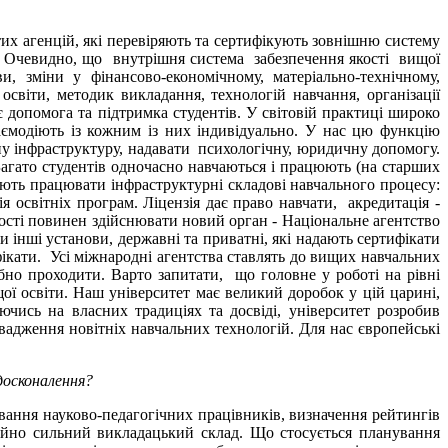
 тих агенцій, які перевіряють та сертифікують зовнішню систему
ву. Очевидно, що внутрішня система забезпечення якості вищої
, зміни у фінансово-економічному, матеріально-технічному,
освіти, методик викладання, технологій навчання, організації
є допомога та підтримка студентів. У світовій практиці широко
аємодіють із кожним із них індивідуально. У нас цю функцію
ну інфраструктуру, надавати психологічну, юридичну допомогу.
 Багато студентів одночасно навчаються і працюють (на старших
ають працювати інфраструктурні складові навчального процесу:
ія освітніх програм. Ліцензія дає право навчати, акредитація -
ості повинен здійснювати новий орган - Національне агентство
 інші установи, державні та приватні, які надають сертифікати
ифікати. Усі міжнародні агентства ставлять до вищих навчальних
бно проходити. Варто запитати, що головне у роботі на рівні
ої освіти. Наш університет має великий доробок у цій царині,
чись на власних традиціях та досвіді, університет розробив
вадження новітніх навчальних технологій. Для нас європейські
вдосконалення?
вання науково-педагогічних працівників, визначення рейтингів
ичайно сильний викладацький склад. Що стосується планування