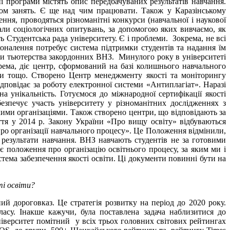
ні програми містять опис передбачуваних результатів навчання.
дом занять. Є ще над чим працювати. Також у Каразінському
ня, проводяться різноманітні конкурси (навчальної і наукової
іали соціологічних опитувань, за допомогою яких вивчаємо, як
Студентська рада університету. Є і проблеми. Зокрема, не всі
коналення потребує система підтримки студентів та надання їм
еми тьютерства закордонних ВНЗ. Минулого року в університеті
крема, діє центр, сформований на базі колишнього навчального
ти тощо. Створено Центр менеджменту якості та моніторингу
ідповідає за роботу електронної системи «Антиплагіат». Наразі
а унікальність. Готуємося до міжнародної сертифікації якості
безпечує участь університету у різноманітних дослідженнях з
кими організаціями. Також створено центри, що відповідають за
тя у 2014 р. Закону України «Про вищу освіту» відбуваються
ро організації навчального процесу». Це Положення відмінили,
результати навчання. ВНЗ навчають студентів не за готовими
є положення про організацію освітнього процесу, за яким ми і
ема забезпечення якості освіти. Ці документи повинні бути на
ті освіти?
ний дороговказ. Це стратегія розвитку на період до 2020 року.
класу. Інакше кажучи, була поставлена задача наблизитися до
університет помітний у всіх трьох головних світових рейтингах