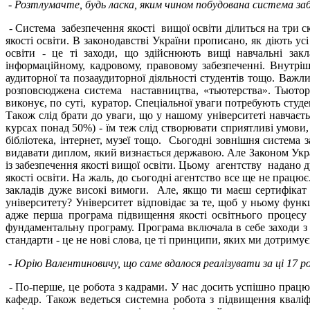
- Розтлумачте, будь ласка, яким чином побудована система заб
- Система забезпечення якості вищої освіти ділиться на три с
якості освіти. В законодавстві України прописано, як діють 
освіти - це ті заходи, що здійснюють вищі навчальні закл
інформаційному, кадровому, правовому забезпеченні. Внутрішн
аудиторної та позааудиторної діяльності студентів тощо. Важл
розповсюджена система наставництва, «тьютерства». Тьютори
виконує, по суті, куратор. Спеціальної уваги потребують сту
Також слід брати до уваги, що у нашому університеті навчаєть
курсах понад 50%) - їм теж слід створювати сприятливі умови
бібліотека, інтернет, музеї тощо. Сьогодні зовнішня система з
видавати диплом, який визнається державою. Але Законом Укра
із забезпечення якості вищої освіти. Цьому агентству надано 
якості освіти. На жаль, до сьогодні агентство все ще не працю
закладів дуже високі вимоги. Але, якщо ти маєш сертифікат 
університету? Університет відповідає за те, щоб у ньому фун
адже перша програма підвищення якості освітнього процесу 
фундаментальну програму. Програма включала в себе заходи з 
стандарти - це не нові слова, це ті принципи, яких ми дотримує
- Юрію Валентиновичу, що саме вдалося реалізувати за ці 17 ро
- По-перше, це робота з кадрами. У нас досить успішно працю
кафедр. Також ведеться системна робота з підвищення кваліф