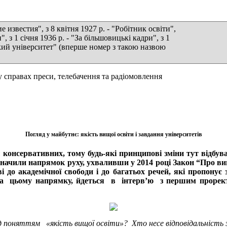
 известия", з 8 квітня 1927 р. - "Робітник освіти",
и", з 1 січня 1936 р. - "За більшовицькі кадри", з 1
вський університет" (вперше номер з такою назвою
справах преси, телебачення та радіомовлення
Погляд у майбутнє: якість вищої освіти і завдання університетів
 консервативних, тому будь-які принципові зміни тут відбув
значили напрямок руху, ухваливши у 2014 році Закон “Про ви
ві до академічної свободи і до багатьох речей, які пропонує
а цьому напрямку, йдеться в інтерв’ю з першим проректор
д поняттям «якість вищої освіти»? Хто несе відповідальність 