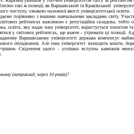
. Н. Каразіна увійшов у топ-400 університетів світу за рейтинг
иблизно такі ж позиції, як Варшавський та Краківський універси
ого поступу, ознакою належної якості університетської освіти. 
ядаємо порівняно з іншими навчальними закладами світу. Участ
У світових рейтингах важливою є репутаційна складова, тобто 
а, освіта, яку надає наш університет, користується попитом та 
іднятися у світових рейтингах, ще важче - утримати ці позиції.
 згаданому Варшавському університеті держава компенсує майж
кового обладнання. Але наш університет знаходить кошти, боре
утрішня. Свідчення цього - успішна вступна кампанія минул
.
ому (наприклад, через 10 років)?