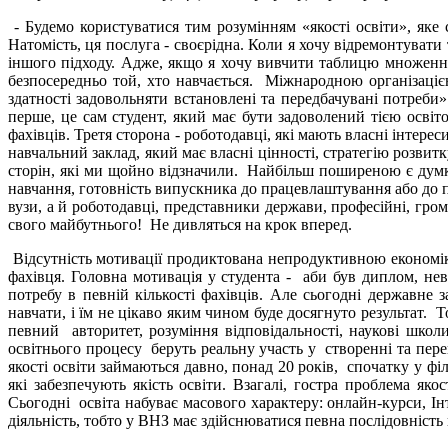
- Будемо користуватися тим розумінням «якості освіти», яке 
Натомість, ця послуга - своєрідна. Коли я хочу відремонтувати
іншого підходу. Адже, якщо я хочу вивчити таблицю множення, 
безпосередньо той, хто навчається. Міжнародною організацією
здатності задовольняти встановлені та передбачувані потреби».
перше, це сам студент, який має бути задоволений тією освіт
фахівців. Третя сторона - роботодавці, які мають власні інтер
навчальний заклад, який має власні цінності, стратегію розвитк
сторін, які ми щойно відзначили. Найбільш поширеною є думка 
навчання, готовність випускника до працевлаштування або до п
вузи, а й роботодавці, представники держави, професійні, гром
свого майбутнього! Не дивляться на крок вперед.
Відсутність мотивації продиктована непродуктивною економік
фахівця. Головна мотивація у студента - аби був диплом, н
потребу в певній кількості фахівців. Але сьогодні державне
навчати, і їм не цікаво яким чином буде досягнуто результат
певний авторитет, розуміння відповідальності, наукові школи
освітнього процесу беруть реальну участь у створенні та пере
якості освіти займаються давно, понад 20 років, спочатку у фі
які забезпечують якість освіти. Взагалі, гостра проблема як
Сьогодні освіта набуває масового характеру: онлайн-курси, Інт
діяльність, тобто у ВНЗ має здійснюватися певна послідовність 