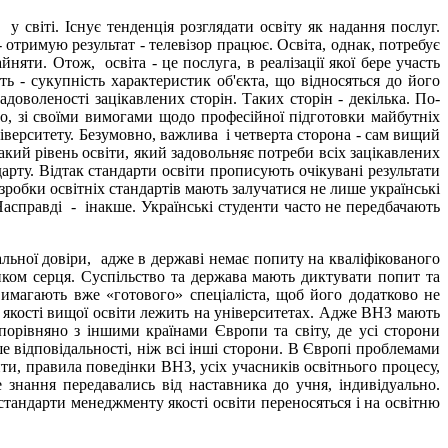
 світі. Існує тенденція розглядати освіту як надання послуг.
 отримую результат - телевізор працює. Освіта, однак, потребує
яти. Отож, освіта - це послуга, в реалізації якої бере участь
ь - сукупність характеристик об'єкта, що відносяться до його
адоволеності зацікавлених сторін. Таких сторін - декілька. По-
во, зі своїми вимогами щодо професійної підготовки майбутніх
ніверситету. Безумовно, важлива і четверта сторона - сам вищий
такий рівень освіти, який задовольняє потреби всіх зацікавлених
арту. Відтак стандарти освіти прописують очікувані результати
робки освітніх стандартів мають залучатися не лише українські
 Насправді - інакше. Українські студенти часто не передбачають
льної довіри, адже в державі немає попиту на кваліфікованого
ком серця. Суспільство та держава мають диктувати попит та
вимагають вже «готового» спеціаліста, щоб його додатково не
 якості вищої освіти лежить на університетах. Адже ВНЗ мають
 порівняно з іншими країнами Європи та світу, де усі сторони
е відповідальності, ніж всі інші сторони. В Європі проблемами
ити, правила поведінки ВНЗ, усіх учасників освітнього процесу,
е знання передавались від наставника до учня, індивідуально.
 стандарти менеджменту якості освіти переносяться і на освітню