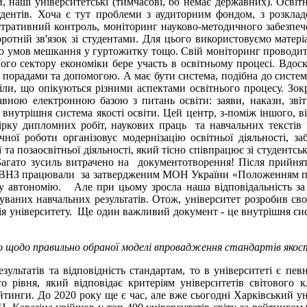
и, наші університетські (тимчасові, бо немає державних). Освіт
дентів. Хоча є тут проблеми з аудиторним фондом, з розкла
стративний контроль, моніторинг науково-методичного забезпечен
ротній зв'язок зі студентами. Для цього використовуємо матер
до умов мешкання у гуртожитку тощо. Свій моніторинг проводить 
ьного сектору економіки бере участь в освітньому процесі. Вдос
за порадами та допомогою. А має бути система, подібна до сист
діли, що опікуються різними аспектами освітнього процесу. Зо
авною електронною базою з питань освіти: заяви, накази, зві
 внутрішня система якості освіти. Цей центр, з-поміж іншого, в
ірку дипломних робіт, наукових праць та навчальних текстів н
чної роботи організовує модернізацію освітньої діяльності, за
а позаосвітньої діяльності, який тісно співпрацює зі студентсь
Багато зусиль витрачено на документотворення! Після прийнят
 всі ВНЗ працювали за затвердженим МОН України «Положенням п
у автономію. Але при цьому зросла наша відповідальність за 
чуваних навчальних результатів. Отож, університет розробив сво
ія університету. Ще один важливий документ - це внутрішня сист
ого щодо правильно обраної моделі впровадження стандартів якос
ультатів та відповідність стандартам, то в університеті є пев
го рівня, який відповідає критеріям університетів світового 
рейтинги. До 2020 року ще є час, але вже сьогодні Харківський 