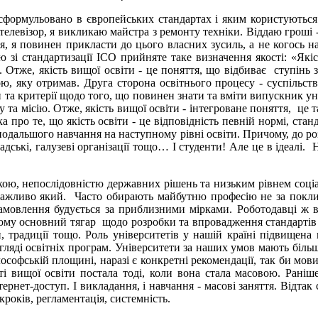
сформульовано в європейських стандартах і яким користуються у
 телевізор, я викликаю майстра з ремонту техніки. Віддаю гроші -
я повинен прикласти до цього власних зусиль, а не когось найн
 зі стандартизації ІСО прийняте таке визначення якості: «Якіст
 Отже, якість вищої освіти - це поняття, що відбиває ступінь з
ою, яку отримав. Друга сторона освітнього процесу - суспільст
еси та критерії щодо того, що повинен знати та вміти випускник у
у та місію. Отже, якість вищої освіти - інтегроване поняття, це 
про те, що якість освіти - це відповідність певній нормі, станд
одальшого навчання на наступному рівні освіти. Причому, до роз
адські, галузеві організації тощо… І студенти! Але це в ідеалі.
ою, непослідовністю державних рішень та низьким рівнем соціа
еважливо який. Часто обирають майбутню професію не за покли
 замовлення будується за приблизними мірками. Роботодавці ж 
. Тому основний тягар щодо розробки та впровадження стандартів
, традиції тощо. Роль університетів у нашій країні підвищена
гляді освітніх програм. Університети за наших умов мають більш
лософській площині, наразі є конкретні рекомендації, так би мов
ості вищої освіти постала тоді, коли вона стала масовою. Раніш
ернет-доступ. І викладання, і навчання - масові заняття. Відтак
кроків, регламентація, системність.