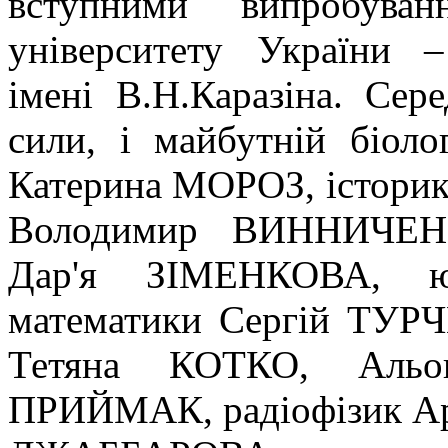
вступними випробуван
університету України –
імені В.Н.Каразіна. Сер
сили, і майбутній біол
Катерина МОРОЗ, істор
Володимир ВИННИЧЕНК
Дар'я ЗІМЕНКОВА, ю
математики Сергій ТУР
Тетяна КОТКО, Аль
ПРИЙМАК, радіофізик А