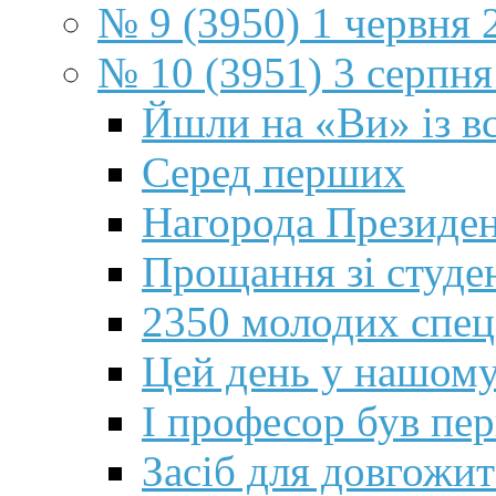
№ 9 (3950) 1 червня 
№ 10 (3951) 3 серпня
Йшли на «Ви» із 
Серед перших
Нагорода Президе
Прощання зі студе
2350 молодих спеці
Цей день у нашому
І професор був п
Засіб для довгожит