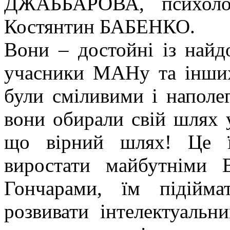
ДЖАББАРОВА, психоло
Костянтин БАБЕНКО.
Вони – достойні із найд
учасники МАНу та інших
були сміливими і наполег
вони обирали свій шлях 
що вірний шлях! Це ї
виростати майбутніми 
Гончарами, їм підійма
розвивати інтелектуальн