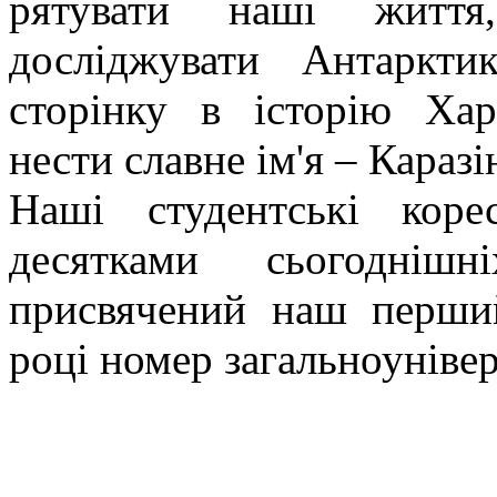
рятувати наші життя
досліджувати Антаркт
сторінку в історію Харк
нести славне ім'я – Каразі
Наші студентські коре
десятками сьогоднішн
присвячений наш перши
році номер загальноунівер