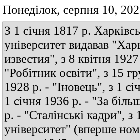
Понеділок, серпня 10, 20
З 1 січня 1817 р. Харківс
університет видавав "Хар
известия", з 8 квітня 1927 
"Робітник освіти", з 15 г
1928 р. - "Іновець", з 1 сі
1 січня 1936 р. - "За біль
р. - "Сталінські кадри", з
університет" (вперше ном