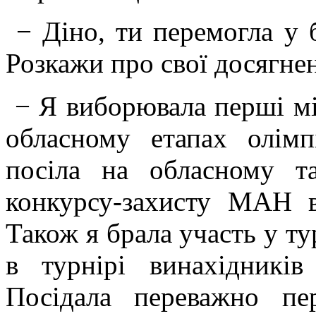
− Діно, ти перемогла у 
Розкажи про свої досягне
− Я виборювала перші мі
обласному етапах олім
посіла на обласному т
конкурсу-захисту МАН в
Також я брала участь у ту
в турнірі винахідників
Посідала переважно п