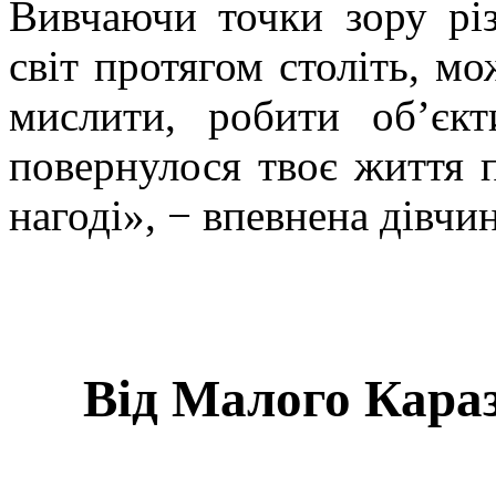
Вивчаючи точки зору різ
світ протягом століть, м
мислити, робити об’єк
повернулося твоє життя п
нагоді», − впевнена дівчин
Від Малого Караз