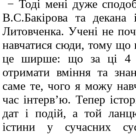
− Тоді мені дуже сподоб
В.С.Бакірова та декана 
Литовченка. Учені не поч
навчатися сюди, тому що 
це ширше: що за ці 4 
отримати вміння та зна
саме те, чого я можу навч
час інтерв’ю. Тепер істор
дат і подій, а той лан
істини у сучасних су