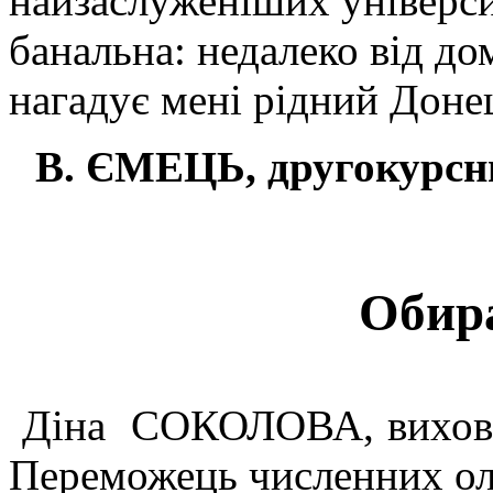
найзаслуженіших універси
банальна: недалеко від д
нагадує мені рідний Доне
В. ЄМЕЦЬ, другокурсни
Обир
Діна СОКОЛОВА, вихован
Переможець численних олі