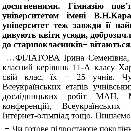
досягненнями. Гімназію пов’
університетом імені В.Н.Кар
університет теж завжди її най
дивують квіти усюди, доброзичл
до старшокласників− вітаються
…ФІЛАТОВА Ірина Семенівна, вч
класний керівник 11-А класу Ха
свій клас, їх − 25 учнів. Чу
Всеукраїнських етапів учнівськи
дослідницьких робіт МАН, М
конференцій, Всеукраїнських 
Інтернет-олімпіад тощо. Пишаємо
− Чи готове підростаюче поколінн