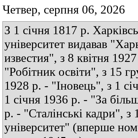
Четвер, серпня 06, 2026
З 1 січня 1817 р. Харківс
університет видавав "Хар
известия", з 8 квітня 1927 
"Робітник освіти", з 15 г
1928 р. - "Іновець", з 1 сі
1 січня 1936 р. - "За біль
р. - "Сталінські кадри", з
університет" (вперше ном