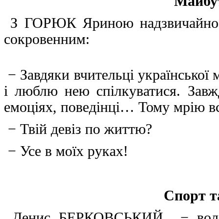
Майбут
З ГОРЮК Яриною надзвичайно ц
сокровенним:
− Завдяки вчительці української 
і люблю нею спілкуватися. Завж
емоціях, поведінці… Тому мрію вс
− Твій девіз по життю?
− Усе в моїх руках!
Спорт та
Денис БЕРКОВСЬКИЙ − волода