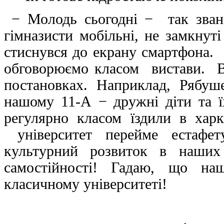
− Молодь сьогодні − так зван
гімназисти мобільні, не замкнуті
стиснувся до екрану смартфона. 
обговорюємо класом вистави. Від
постановках. Наприклад, Рябуш
нашому 11-А − дружні діти та ї
регулярно класом їздили в хар
університет перейме естафет
культурний розвиток в наших
самостійності! Гадаю, що на
класичному університеті!