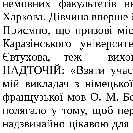
немовних факультетів в
Харкова. Дівчина вперше б
Приємно, що призові міс
Каразінського універси
Євтухова, теж вихова
НАДТОЧІЙ: «Взяти участ
мій викладач з німецько
французької мов О. М. Бє
полягало у тому, щоб пер
надзвичайно цікавою для 