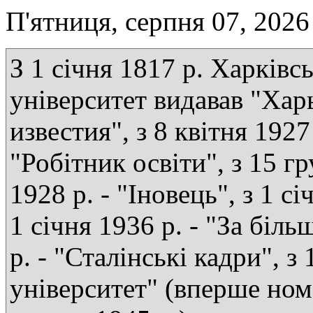
П'ятниця, серпня 07, 2026
З 1 січня 1817 р. Харківс
університет видавав "Хар
известия", з 8 квітня 1927 
"Робітник освіти", з 15 г
1928 р. - "Іновець", з 1 сі
1 січня 1936 р. - "За біль
р. - "Сталінські кадри", з
університет" (вперше ном