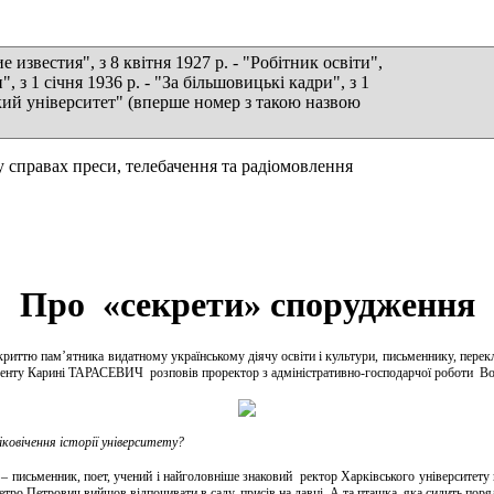
 известия", з 8 квітня 1927 р. - "Робітник освіти",
и", з 1 січня 1936 р. - "За більшовицькі кадри", з 1
вський університет" (вперше номер з такою назвою
справах преси, телебачення та радіомовлення
Про «секрети» спорудження
риттю пам’ятника видатному українському діячу освіти і культури, письменнику, перекл
онденту Карині ТАРАСЕВИЧ розповів проректор з адміністративно-господарчої робот
ковічення історії університету?
– письменник, поет, учений і найголовніше знаковий ректор Харківського університет
тро Петрович вийшов відпочивати в саду, присів на лавці. А та пташка, яка сидить пор