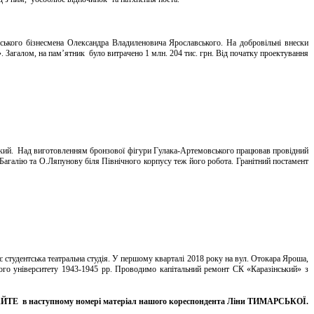
ького бізнесмена Олександра Владиленовича Ярославського. На добровільні внески
». Загалом, на пам’ятник було витрачено 1 млн. 204 тис. грн. Від початку проектування
цький. Над виготовленням бронзової фігури Гулака-Артемовського працював провідний
Багалію та О.Ляпунову біля Північного корпусу теж його робота. Гранітний постамент
є студентська театральна студія. У першому кварталі 2018 року на вул. Отокара Яроша,
ого університету 1943-1945 рр. Проводимо капітальний ремонт СК «Каразінський» з
ТЕ в наступному номері матеріал нашого кореспондента Ліни ТИМАРСЬКОЇ.