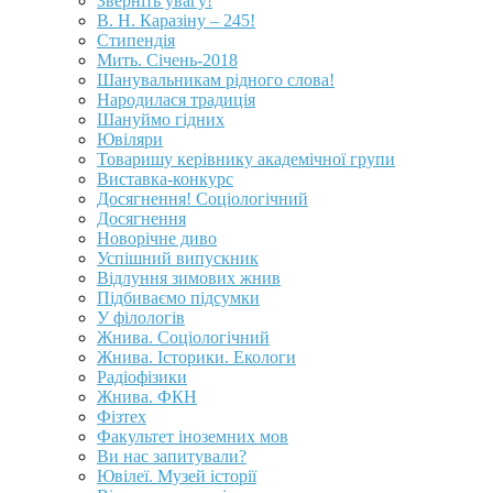
Зверніть увагу!
В. Н. Каразіну – 245!
Стипендія
Мить. Січень-2018
Шанувальникам рідного слова!
Народилася традиція
Шануймо гідних
Ювіляри
Товаришу керівнику академічної групи
Виставка-конкурс
Досягнення! Соціологічний
Досягнення
Новорічне диво
Успішний випускник
Відлуння зимових жнив
Підбиваємо підсумки
У філологів
Жнива. Соціологічний
Жнива. Історики. Екологи
Радіофізики
Жнива. ФКН
Фізтех
Факультет іноземних мов
Ви нас запитували?
Ювілеї. Музей історії