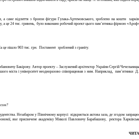
 а саме відлиття з бронзи фігури Гулака-Артемовського, зроблено на кошти харківс
ету, а це 24 тис. гривень, було виконано робочий проект цього пам’ятника фірмою «Ароф
 це пішло 903 тис. грн. Постамент зроблений з граніту.
авбановичу Бакірову. Автор проекту – Заслужений архітектор України Сергій Чечельни
ашого міста і університет неодноразово співпрацював з ним. Наприклад, пам’ятники Д.
асом?
удентства. Незабаром у Північному корпусі відкриється актова зала, де згодом запрацю
рономії, яке присвячене академіку Миколі Павловичу Барабашову, ректора Харківськ
ЧИТАЙ