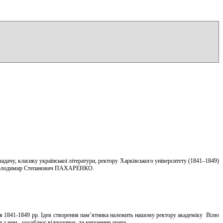
адачу, класику української літератури, ректору Харківського університету (1841–1849)
и Володимир Степанович ПАХАРЕНКО.
у в 1841-1849 рр. Ідея створення пам’ятника належить нашому ректору академіку Вілю
яд з ним, уособлює відпочинок та натхнення поета.