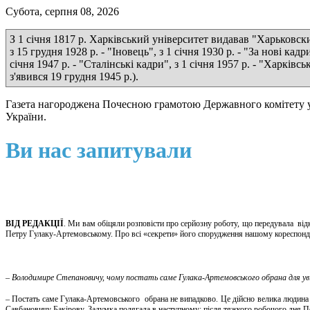
Субота, серпня 08, 2026
З 1 січня 1817 р. Харківський університет видавав "Харьковские
з 15 грудня 1928 р. - "Іновець", з 1 січня 1930 р. - "За нові кадр
січня 1947 р. - "Сталінські кадри", з 1 січня 1957 р. - "Харкі
з'явився 19 грудня 1945 р.).
Газета нагороджена Почесною грамотою Державного комітету у 
України.
Ви нас запитували
ВІД РЕДАКЦІЇ
. Ми вам обіцяли розповісти про серйозну роботу, що передувала відк
Петру Гулаку-Артемовському. Про всі «секрети» його спорудження нашому коресп
– Володимире Степановичу, чому постать саме Гулака-Артемовського обрана для уві
– Постать саме Гулака-Артемовського обрана не випадково. Це дійсно велика людина 
Савбановичу Бакірову. Задумка полягала в наступному: після тяжкого робочого дня Пе