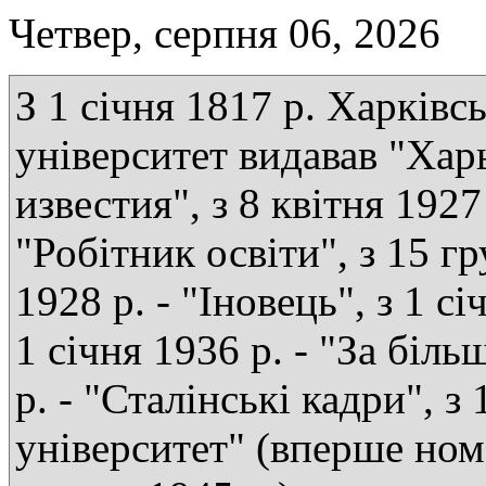
Четвер, серпня 06, 2026
З 1 січня 1817 р. Харківс
університет видавав "Хар
известия", з 8 квітня 1927 
"Робітник освіти", з 15 г
1928 р. - "Іновець", з 1 сі
1 січня 1936 р. - "За біль
р. - "Сталінські кадри", з
університет" (вперше ном