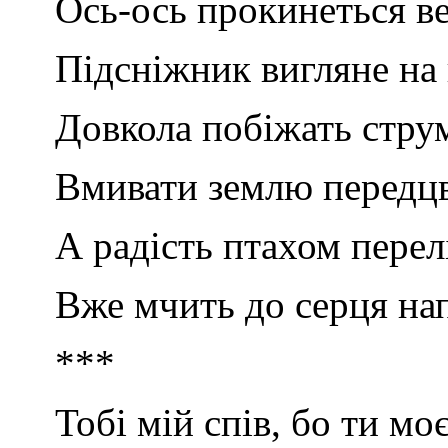
Ось-ось прокинеться ве
Підсніжник вигляне на
Довкола побіжать стру
Вмивати землю передц
А радість птахом пере
Вже мчить до серця на
***
Тобі мій спів, бо ти мо