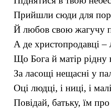
Піднятися в твою небе
Прийшли сюди для пор
Й любов свою жагучу 
А де христопродавці – 
Що Бога й матір рідну
За ласощі нещасні у па
Оці людці, і ниці, і малі
Повідай, батьку, їм пр