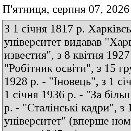
П'ятниця, серпня 07, 2026
З 1 січня 1817 р. Харківс
університет видавав "Хар
известия", з 8 квітня 1927 
"Робітник освіти", з 15 г
1928 р. - "Іновець", з 1 сі
1 січня 1936 р. - "За біль
р. - "Сталінські кадри", з
університет" (вперше ном