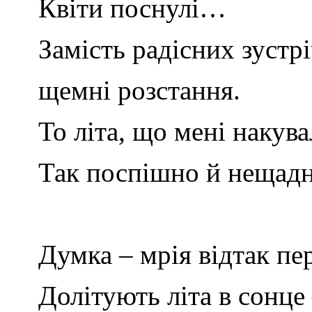
Квіти поснулі…
Замість радісних зустр
щемні розстання.
То літа, що мені накува
Так поспішно й нещадн
Думка – мрія відтак пе
Долітують літа в сонце 