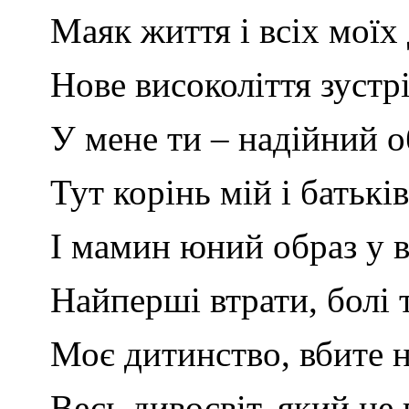
Маяк життя і всіх моїх 
Нове високоліття зустр
У мене ти – надійний об
Тут корінь мій і батькі
І мамин юний образ у в
Найперші втрати, болі 
Моє дитинство, вбите н
Весь дивосвіт, який не