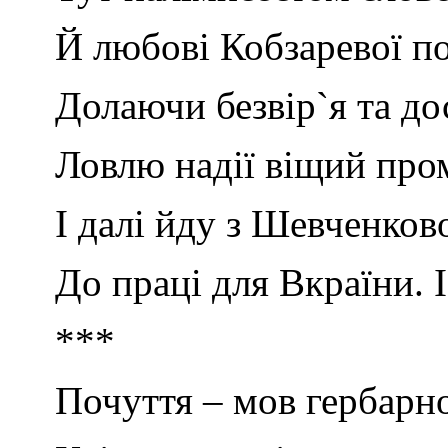
Й любові Кобзаревої по
Долаючи безвір`я та до
Ловлю надії віщий про
І далі йду з Шевченков
До праці для Вкраїни. І
***
Почуття – мов гербарн