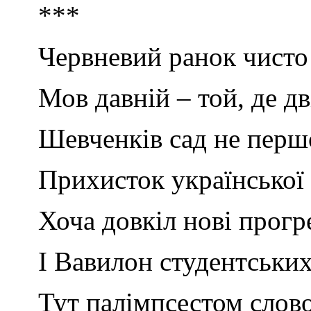
***
Червневий ранок чисто
Мов давній – той, де д
Шевченків сад не першо
Прихисток української
Хоча довкіл нові прогр
І Вавилон студентських
Тут палімпсестом слово