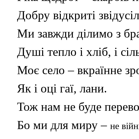
Добру відкриті звідусіл
Ми завжди ділимо з бр
Душі тепло і хліб, і сіл
Моє село – вкраїнне зр
Як і оці гаї, лани.
Тож нам не буде перево
Бо ми для миру
–
не війн