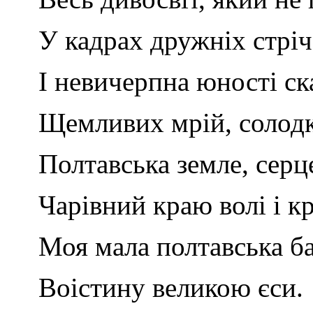
У кадрах дружніх стріч
І невичерпна юності ск
Щемливих мрій, солодк
Полтавська земле, серц
Чарівний краю волі і кр
Моя мала полтавська б
Воістину великою єси.