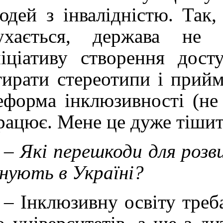
юдей з інвалідністю. Так
ухається, держава не 
ніціативу створення дост
тирати стереотипи і прийм
еформа інклюзивності (не 
рацює. Мене це дуже тішить
–
Які перешкоди для розв
снують в Україні?
– Інклюзивну освіту треб