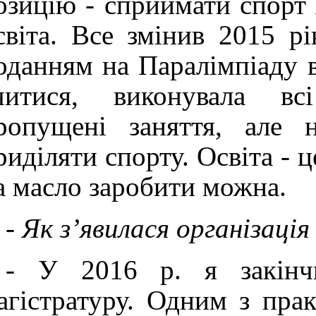
озицію - сприймати спорт 
світа. Все змінив 2015 рі
оданням на Паралімпіаду в
читися, виконувала всі
ропущені заняття, але 
риділяти спорту. Освіта - ц
а масло заробити можна.
-
Як з’явилася організац
- У 2016 р. я закінчи
агістратуру. Одним з пра