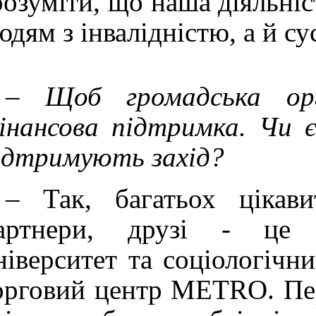
розуміти, що наша діяльніс
юдям з інвалідністю, а й су
–
Щоб громадська орган
інансова підтримка. Чи є 
ідтримують захід?
– Так, багатьох цікав
артнери, друзі - це б
ніверситет та соціологічн
орговий центр METRO. Пер