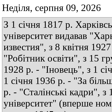
Неділя, серпня 09, 2026
З 1 січня 1817 р. Харківс
університет видавав "Хар
известия", з 8 квітня 1927 
"Робітник освіти", з 15 г
1928 р. - "Іновець", з 1 сі
1 січня 1936 р. - "За біль
р. - "Сталінські кадри", з
університет" (вперше ном