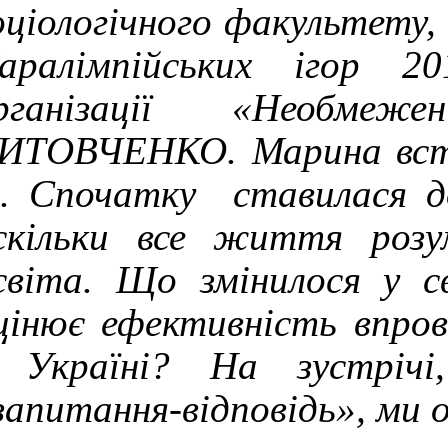
оціологічного факультету,
аралімпійських ігор 20
рганізації «Необмеж
ИТОВЧЕНКО. Марина всту
.. Спочатку ставилася д
скільки все життя розу
світа. Що змінилося у с
цінює ефективність впров
 Україні? На зустріч
запитання-відповідь», ми