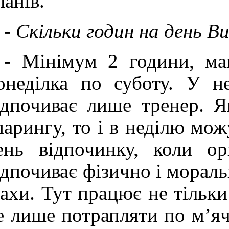
ланів.
-
Скільки годин на день В
-
Мінімум 2 години, мак
онеділка по суботу. У н
ідпочиває лише тренер. 
парингу, то і в неділю мож
ень відпочинку, коли ор
ідпочиває фізично і мораль
ахи. Тут працює не тільки
е лише потрапляти по м’ячу