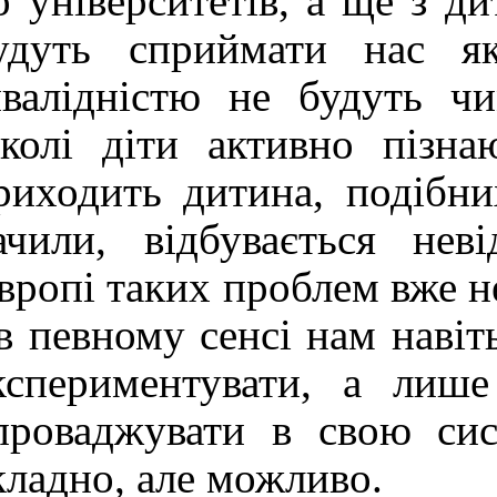
о університетів, а ще з ди
удуть сприймати нас 
нвалідністю не будуть 
колі діти активно пізна
риходить дитина, подібни
ачили, відбувається неві
вропі таких проблем вже не
 в певному сенсі нам наві
кспериментувати, а лиш
проваджувати в свою сис
кладно, але можливо.