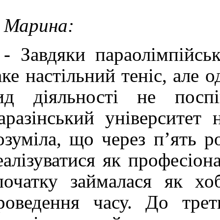
Марина:
- Завдяки параолімпійсь
аке настільний теніс, але 
ид діяльності не посп
аразінський університет 
озуміла, що через п’ять р
еалізуватися як професіон
початку займалася як х
роведення часу. До тре