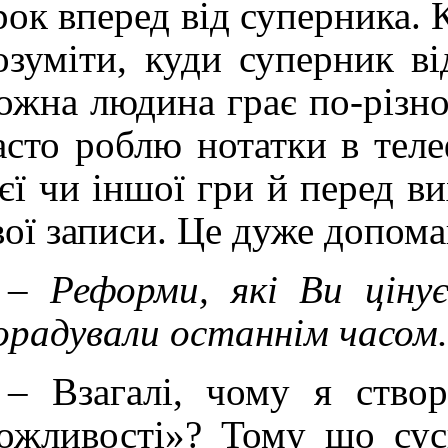
рок вперед від суперника. 
озуміти, куди суперник ві
ожна людина грає по-різно
асто роблю нотатки в теле
ієї чи іншої гри й перед 
вої записи. Це дуже допома
–
Реформи, які Ви цінує
орадували останнім часом
– Взагалі, чому я ство
ожливості»? Тому що сус