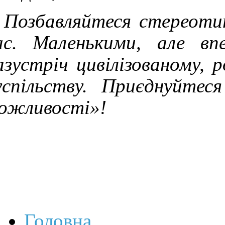
Позбавляйтеся стереоти
ас. Маленькими, але вп
азустріч цивілізованому, 
успільству. Приєднуйтес
ожливості»!
Головна