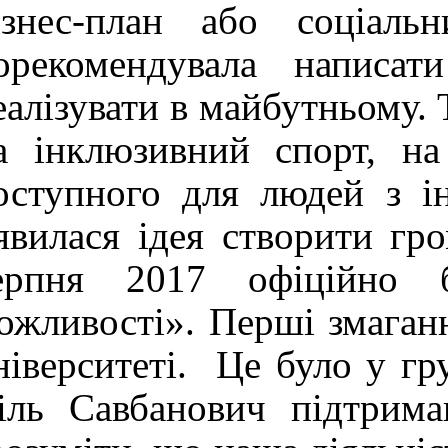
ізнес-план або соціаль
орекомендувала написа
еалізувати в майбутньому.
а інклюзивний спорт, на
оступного для людей з ін
'явилася ідея створити гр
ерпня 2017 офіційно 
ожливості». Перші змаган
ніверситеті. Це було у гр
іль Савбанович підтрима