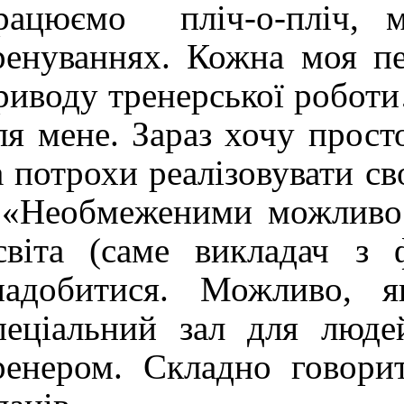
рацюємо пліч-о-пліч, 
ренуваннях. Кожна моя пе
риводу тренерської роботи
ля мене. Зараз хочу прост
а потрохи реалізовувати св
 «Необмеженими можливос
світа (саме викладач з 
надобитися. Можливо, 
пеціальний зал для люде
ренером. Складно говорит