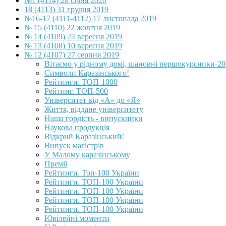
№1 (4114) 28 січня 2020
18 (4113) 31 грудня 2019
№16-17 (4111-4112) 17 листопада 2019
№ 15 (4110) 22 жовтня 2019
№ 14 (4109) 24 вересня 2019
№ 13 (4108) 10 вересня 2019
№ 12 (4107) 27 серпня 2019
Вітаємо у рідному домі, шановні першокурсники-20
Символи Каразінського!
Рейтинги. ТОП-1000
Рейтинг. ТОП-500
Університет від «А» до «Я»
Життя, віддане університету
Наша гордість - випускники
Наукова продукція
Відкрий Каразінський!
Випуск магістрів
У Малому каразінському
Премії
Рейтинги. Топ-100 України
Рейтинги. ТОП-100 України
Рейтинги. ТОП-100 України
Рейтинги. ТОП-100 України
Рейтинги. ТОП-100 України
Ювілейні моменти