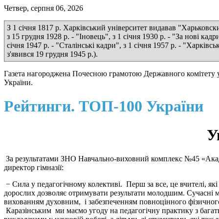
Четвер, серпня 06, 2026
З 1 січня 1817 р. Харківський університет видавав "Харьковские
з 15 грудня 1928 р. - "Іновець", з 1 січня 1930 р. - "За нові кадр
січня 1947 р. - "Сталінські кадри", з 1 січня 1957 р. - "Харкі
з'явився 19 грудня 1945 р.).
Газета нагороджена Почесною грамотою Державного комітету у 
України.
Рейтинги. ТОП-100 України
У
За результатами ЗНО Навчально-виховний комплекс №45 «Ака
директор гімназії:
− Сила у педагогічному колективі. Перш за все, це вчителі, я
дорослих дозволяє отримувати результати молодшим. Сучасні ме
вихованням духовним, і забезпеченням повноцінного фізичного 
Каразінським ми маємо угоду на педагогічну практику з багать