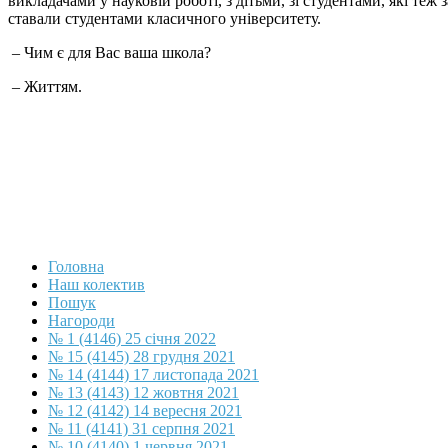
викладачами у науковій роботі, з дітьми, зі студентами, які т
ставали студентами класичного університету.
– Чим є для Вас ваша школа?
– Життям.
Головна
Наш колектив
Пошук
Нагороди
№ 1 (4146) 25 січня 2022
№ 15 (4145) 28 грудня 2021
№ 14 (4144) 17 листопада 2021
№ 13 (4143) 12 жовтня 2021
№ 12 (4142) 14 вересня 2021
№ 11 (4141) 31 серпня 2021
№ 10 (4140) 1 червня 2021