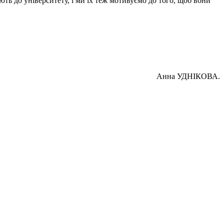
ть до університету, і ми їх теж мотивуємо до того, щоб вони
Анна УДНІКОВА.