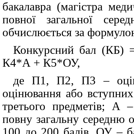
бакалавра (магістра мед
повної загальної сере
обчислюється за формуло
Конкурсний бал (КБ)
К4*А + К5*ОУ,
де П1, П2, П3 – оцін
оцінювання або вступних 
третього предметів; А 
повну загальну середню о
100 до 200 балів, ОУ –
б