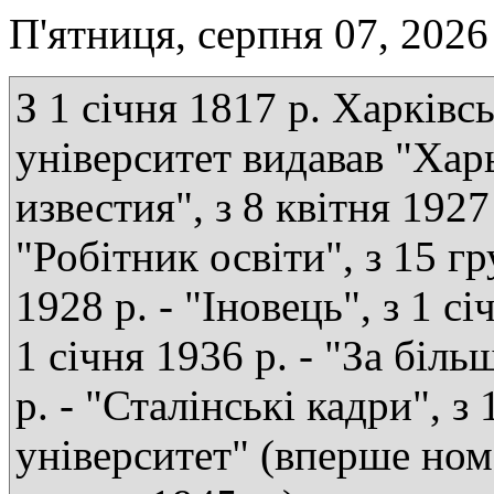
П'ятниця, серпня 07, 2026
З 1 січня 1817 р. Харківс
університет видавав "Хар
известия", з 8 квітня 1927 
"Робітник освіти", з 15 г
1928 р. - "Іновець", з 1 сі
1 січня 1936 р. - "За біль
р. - "Сталінські кадри", з
університет" (вперше ном