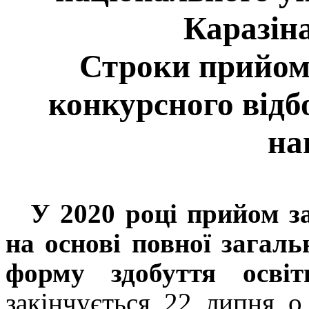
Каразіна
Строки прийому
конкурсного відб
на
У 2020 році прийом з
на основі повної загаль
форму здобуття осв
закінчується 22 липня о