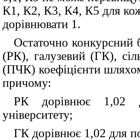
К1, К2, К3, К4, К5 для ко
дорівнювати 1.
Остаточно конкурсний 
(РК), галузевий (ГК), сі
(ПЧК) коефіцієнти шляхом
причому:
РК дорівнює 1,02 д
університету;
ГК дорівнює 1,02 для п