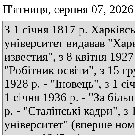
П'ятниця, серпня 07, 2026
З 1 січня 1817 р. Харківс
університет видавав "Хар
известия", з 8 квітня 1927 
"Робітник освіти", з 15 г
1928 р. - "Іновець", з 1 сі
1 січня 1936 р. - "За біль
р. - "Сталінські кадри", з
університет" (вперше ном