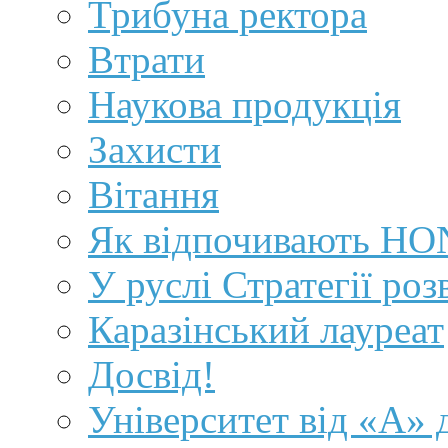
Трибуна ректора
Втрати
Наукова продукція
Захисти
Вітання
Як відпочивають H
У руслі Стратегії роз
Каразінський лауреат
Досвід!
Університет від «А» 