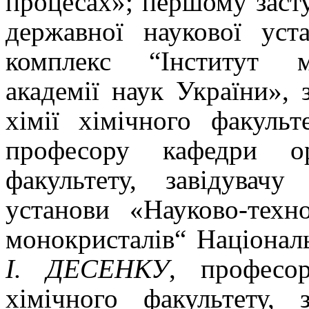
процесах»;
першому заст
державної наукової уст
комплекс “Інститут м
академії наук України», 
хімії хімічного факульт
професору кафедри ор
факультету, завідувачу
установи «Науково-техн
монокристалів“ Національ
І.
Д
ЕСЕНКУ
, професор
хімічного факультету, 