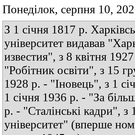
Понеділок, серпня 10, 20
З 1 січня 1817 р. Харківс
університет видавав "Хар
известия", з 8 квітня 1927 
"Робітник освіти", з 15 г
1928 р. - "Іновець", з 1 сі
1 січня 1936 р. - "За біль
р. - "Сталінські кадри", з
університет" (вперше ном