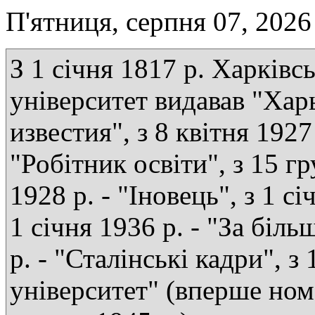
П'ятниця, серпня 07, 2026
З 1 січня 1817 р. Харківс
університет видавав "Хар
известия", з 8 квітня 1927 
"Робітник освіти", з 15 г
1928 р. - "Іновець", з 1 сі
1 січня 1936 р. - "За біль
р. - "Сталінські кадри", з
університет" (вперше ном