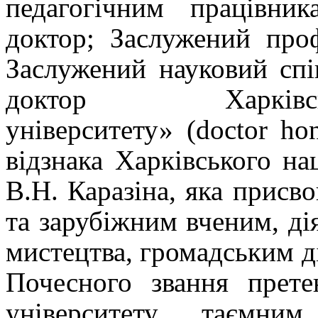
педагогічним працівни
доктор; Заслужений про
Заслужений науковий сп
доктор Харківсь
університету» (doctor ho
відзнака Харківського на
В.Н. Каразіна, яка присв
та зарубіжним вченим, дія
мистецтва, громадським д
Почесного звання прет
університету таємни