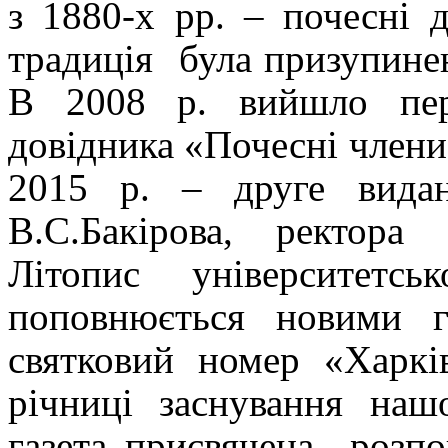
з 1880-х рр. – почесні 
традиція була призупинен
В 2008 р. вийшло пер
довідника «Почесні члени
2015 р. – друге видан
В.С.Бакірова, ректора
Літопис університетс
поповнюється новими 
святковий номер «Харкі
річниці заснування наш
газета присвячена розп