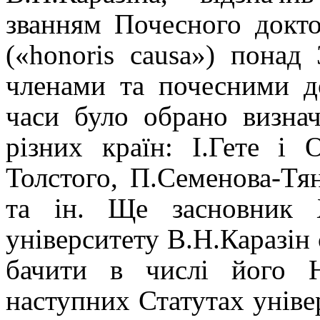
званням Почесного докто
(«honoris causa») понад
членами та почесними до
часи було обрано визнач
різних країн: І.Гете і 
Толстого, П.Семенова-Тя
та ін. Ще засновник Х
університету В.Н.Каразін 
бачити в числі його 
наступних Статутах універ