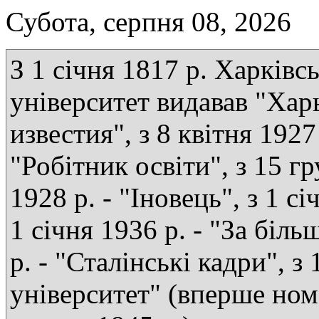
Субота, серпня 08, 2026
З 1 січня 1817 р. Харківс
університет видавав "Хар
известия", з 8 квітня 1927 
"Робітник освіти", з 15 г
1928 р. - "Іновець", з 1 сі
1 січня 1936 р. - "За біль
р. - "Сталінські кадри", з
університет" (вперше ном