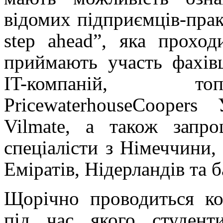
відомих підприємців-практ
step ahead”, яка прохо
приймають участь фахівц
IT-компаній, то
PricewaterhouseCooper
Vilmate, а також запро
спеціалісти з Німеччини
Еміратів, Нідерландів та 
Щорічно проводиться кон
під час якого студент