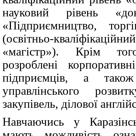
науковий рівень «до
«Підприємництво, торг
(освітньо-кваліфікац
«магістр»). Крім тог
розроблені корпорати
підприємців, а також
управлінського розви
закупівель, ділової англійс
Навчаючись у Каразінсь
мають можливість озна