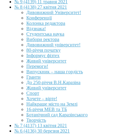
№ 9 (4139) 11 травня 2021
№ 8 (4138) 27 квітня 2021
Дивовижний Університет!
Конференції
Колонка редактора
Відзнака!
Студентська наука
Вибори ректора
Дивовижний університет!
80-річчя початку
Інформує фізтех
Живий університет
Перемоги!
Випускник – наша гордість
Гранти
До 250-річчя В.Н.Каразіна
Живий університет
Спорт
Хочете – вірте!
Найкраще місто на Землі
16-річчя МЕВ та ТБ
Ботанічний сад Каразінського
Творчість
№ 7 (4137) 13 квітня 2021
№ 6 (4136) 30 березня 2021