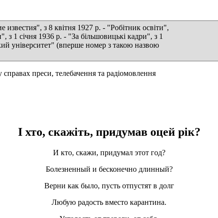
 известия", з 8 квітня 1927 р. - "Робітник освіти",
и", з 1 січня 1936 р. - "За більшовицькі кадри", з 1
вський університет" (вперше номер з такою назвою
справах преси, телебачення та радіомовлення
І хто, скажіть,
придумав оцей рік?
И кто, скажи, придумал этот год?
Болезненный и бесконечно длинный?
Верни как было, пусть отпустят в долг
Любую радость вместо карантина.