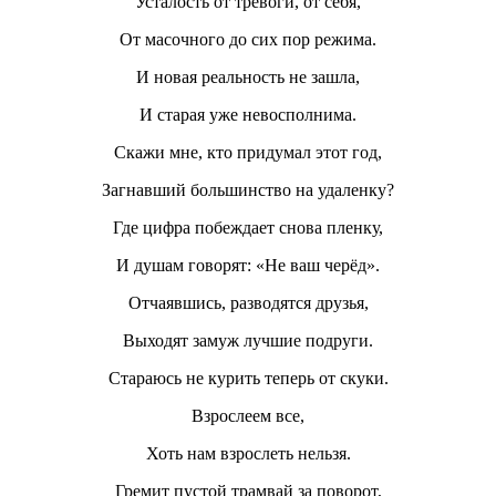
Усталость от тревоги, от себя,
От масочного до сих пор режима.
И новая реальность не зашла,
И старая уже невосполнима.
Скажи мне, кто придумал этот год,
Загнавший большинство на удаленку?
Где цифра побеждает снова пленку,
И душам говорят: «Не ваш черёд».
Отчаявшись, разводятся друзья,
Выходят замуж лучшие подруги.
Стараюсь не курить теперь от скуки.
Взрослеем все,
Хоть нам взрослеть нельзя.
Гремит пустой трамвай за поворот,