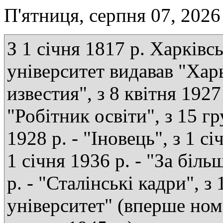
П'ятниця, серпня 07, 2026
З 1 січня 1817 р. Харківс
університет видавав "Хар
известия", з 8 квітня 1927 
"Робітник освіти", з 15 г
1928 р. - "Іновець", з 1 сі
1 січня 1936 р. - "За біль
р. - "Сталінські кадри", з
університет" (вперше ном