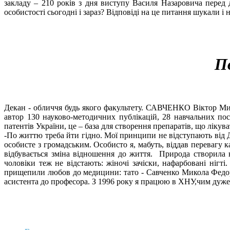
закладу – 210 років з дня виступу Василя Назаровича перед
особистості сьогодні і зараз? Відповіді на це питання шукали і
П
Декан - обличчя будь якого факультету. САВЧЕНКО Віктор Ми
автор 130 науково-методичних публікацій, 28 навчальних пос
патентів України, це – база для створення препаратів, що ліку
-По життю треба йти гідно. Мої принципи не відступають від
особисте з громадським. Особисто я, мабуть, віддав перевагу 
відбувається зміна відношення до життя. Природа створила 
чоловіки теж не відстають: жіночі зачіски, нафарбовані нігті
прищепили любов до медицини: тато - Савченко Микола Федоро
асистента до професора. З 1996 року я працюю в ХНУ,чим дуж