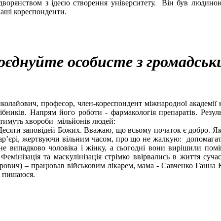
 дворянством з ідеєю створення університету. Він був людиною
 наші кореспонденти.
оєднуйте особисте з громадськ
колайович, професор, член-кореспондент міжнародної академії
ібників. Напрям його роботи - фармакологія препаратів. Резуль
ватимуть хвороби мільйонів людей:
 Десяти заповідей Божих. Вважаю, що всьому початок є добро. 
кар’єрі, жертвуючи вільним часом, про що не жалкую: допомагат
не випадково чоловіка і жінку, а сьогодні вони вирішили помі
. Фемінізація та маскулінізація стрімко ввірвались в життя суч
вич) – працював військовим лікарем, мама - Савченко Ганна К
е пишаюся.