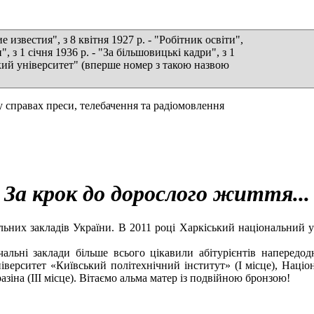
 известия", з 8 квітня 1927 р. - "Робітник освіти",
и", з 1 січня 1936 р. - "За більшовицькі кадри", з 1
вський університет" (вперше номер з такою назвою
справах преси, телебачення та радіомовлення
За крок до дорослого життя...
ьних закладів України. В 2011 році Харкіський національний ун
вчальні заклади більше всього цікавили абітурієнтів напередод
верситет «Київський політехнічний інститут» (І місце), Націо
азіна (ІІІ місце). Вітаємо альма матер із подвійною бронзою!