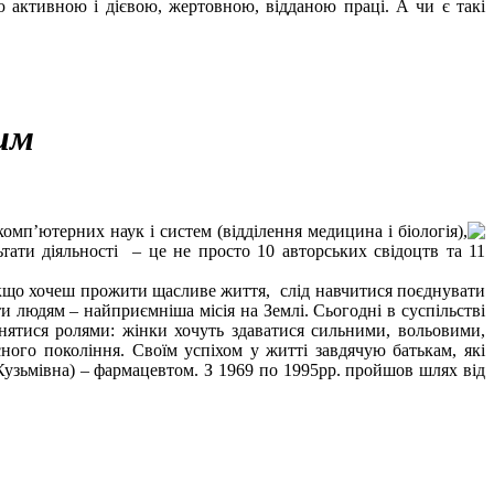
 активною і дієвою, жертовною, відданою праці. А чи є такі
им
комп’ютерних наук і систем (відділення медицина і біологія),
тати діяльності – це не просто 10 авторських свідоцтв та 11
Якщо хочеш прожити щасливе життя, слід навчитися поєднувати
и людям – найприємніша місія на Землі. Сьогодні в суспільстві
нятися ролями: жінки хочуть здаватися сильними, вольовими,
асного покоління. Своїм успіхом у житті завдячую батькам, які
узьмівна) – фармацевтом. З 1969 по 1995рр. пройшов шлях від