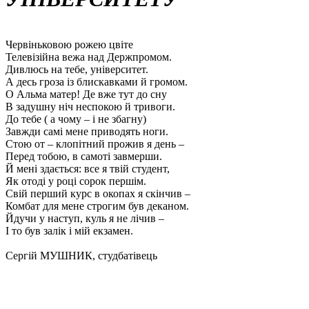
Червіньковою рожею цвіте
Телевізійна вежа над Держпромом.
Дивлюсь на тебе, університет.
А десь гроза із блискавками й громом.
О Альма матер! Де вже тут до сну
В задушну ніч неспокою й тривоги.
До тебе ( а чому – і не збагну)
Завжди самі мене приводять ноги.
Стою от – клопітний прожив я день –
Перед тобою, в самоті завмерши.
Й мені здається: все я твій студент,
Як отоді у році сорок першім.
Свій перший курс в окопах я скінчив –
Комбат для мене строгим був деканом.
Йдучи у наступ, куль я не лічив –
І то був залік і мій екзамен.
Сергій МУШНИК, студбатівець