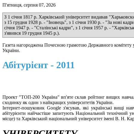
П'ятниця, серпня 07, 2026
З 1 січня 1817 р. Харківський університет видавав "Харьковские
з 15 грудня 1928 р. - "Іновець", з 1 січня 1930 р. - "За нові кадр
січня 1947 р. - "Сталінські кадри", з 1 січня 1957 р. - "Харкі
з'явився 19 грудня 1945 р.).
Газета нагороджена Почесною грамотою Державного комітету у 
України.
Абітурієнт - 2011
Проект "ТОП-200 Україна" вп'яте склав рейтинг вищих навчал
сходинку як один з найкращих університетів України.
Інтернет-пошуковик Google з'ясував, які українські вищі на
абітурієнти найчастіше запитують Національний технічний уні
місце) та Харківський національний університет імені В. Н. Кар
УНІВЕРСИТЕТУ