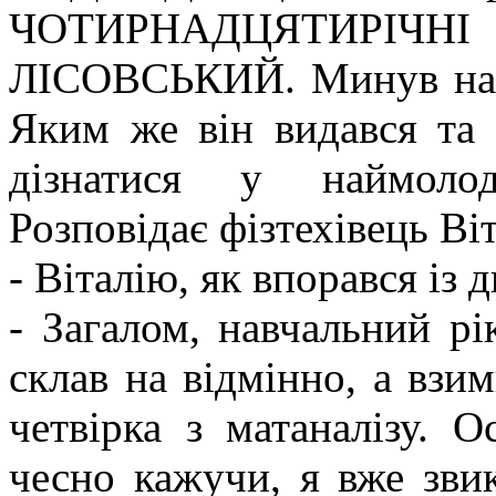
ЧОТИРНАДЦЯТИРІЧНІ 
ЛІСОВСЬКИЙ. Минув навча
Яким же він видався та
дізнатися у наймолод
Розповідає фізтехівець Ві
- Віталію, як впорався із 
- Загалом, навчальний р
склав на відмінно, а взи
четвірка з матаналізу. 
чесно кажучи, я вже звик