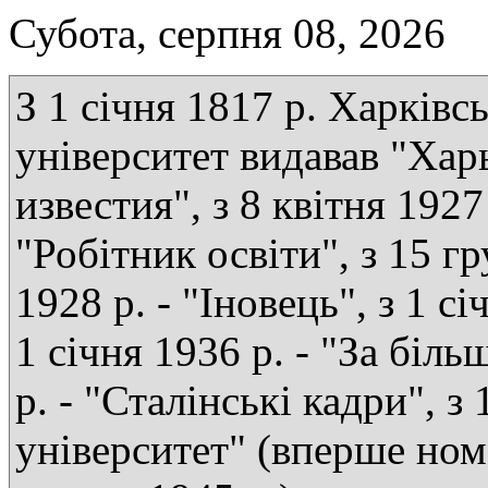
Субота, серпня 08, 2026
З 1 січня 1817 р. Харківс
університет видавав "Хар
известия", з 8 квітня 1927 
"Робітник освіти", з 15 г
1928 р. - "Іновець", з 1 сі
1 січня 1936 р. - "За біль
р. - "Сталінські кадри", з
університет" (вперше ном