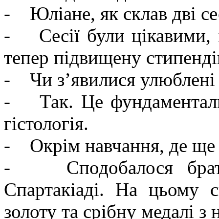
- Юліане, як склав дві се
- Сесії були цікавими, 
тепер підвищену стипенді
- Чи з’явилися улюблені
- Так. Це фундаментальн
гістологія.
- Окрім навчання, де ще 
- Сподобалося брати 
Спартакіаді. На цьому 
золоту та срібну медалі з 