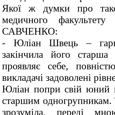
Якої ж думки про тако
медичного факультету
САВЧЕНКО:
- Юліан Швець – гарн
закінчила його старша
проявляє себе, повніст
викладачі задоволені рівн
Юліан попри свій юний в
старшим одногрупникам. Т
зрозуміла, переді мн