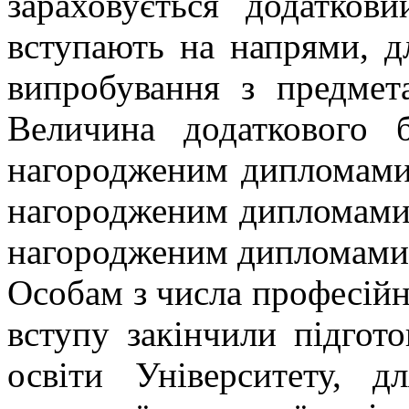
зараховується додатко
вступають на напрями, д
випробування з предмет
Величина додаткового б
нагородженим дипломами I
нагородженим дипломами I
нагородженим дипломами IІ
Особам з числа професійно
вступу закінчили підгото
освіти Університету, 