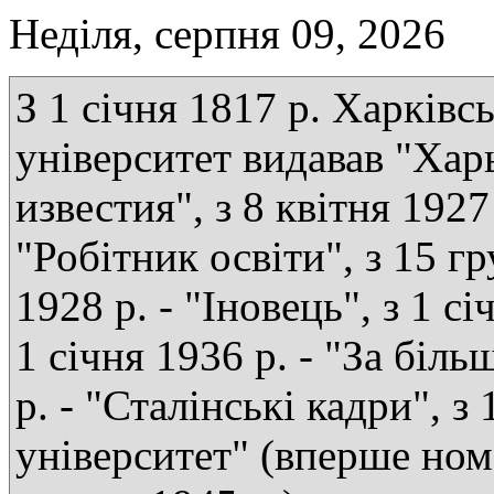
Неділя, серпня 09, 2026
З 1 січня 1817 р. Харківс
університет видавав "Хар
известия", з 8 квітня 1927 
"Робітник освіти", з 15 г
1928 р. - "Іновець", з 1 сі
1 січня 1936 р. - "За біль
р. - "Сталінські кадри", з
університет" (вперше ном