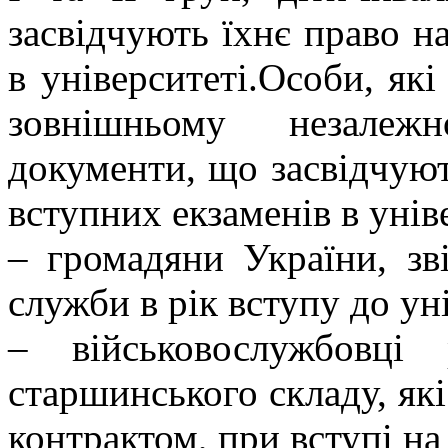
засвідчують їхнє право н
в університеті.Особи, які
зовнішньому незалеж
документи, що засвідчуют
вступних екзаменів в унів
– громадяни України, зві
служби в рік вступу до ун
– військовослужбовці 
старшинського складу, які
контрактом, при вступі н